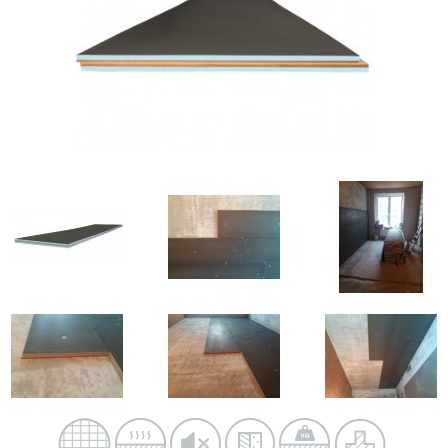
Теплоизоляционные панели для фасада
info@paneldelux.ru
Панели звукоизоляционные
+7 (499) 444-59-34
Звукоизоляционные панели с ВЭМ
+7 (903) 752-66-20
Звукоизоляционные панели для пола
+7 (915) 001-51-25
Звукоизоляционные панели для потолка
Обратная связь
Звукоизоляционные панели для стен
Хамам
Купола
Лежаки
Сидушки
Поддоны
Парогенераторы
Панели для хамама
Панели для бассейна
Блоки и сэндвич панели