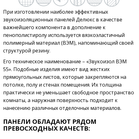
Сэндвич панель «Делюкс» XPS+OSB
При изготовлении наиболее эффективных
Сэндвич панель «Делюкс» XPS+SML
звукоизоляционных панелей Делюкс в качестве
Сэндвич панель «Делюкс» DL+SML
важнейшего компонента в дополнение к
пенополистиролу используется вязкоэластичный
Сэндвич панель «Делюкс» DL+OSB
полимерный материал (ВЭМ), напоминающий своей
Сэндвич панель «Делюкс» OSB+XPS+OSB
структурой резину.
Сэндвич панель «Делюкс» SML+XPS+SML
Его техническое наименование – «Звукоизол ВЭМ
Блоки с SML
55». Подобные изделия имеют вид жестких
Блоки c OSB
прямоугольных листов, которые закрепляются на
Комплектующие
потолке, полу и стенах помещения. Их толщина
Алюминиевые профили
практически не уменьшает свободное пространство
комнаты, а наружная поверхность подходит к
Гидроизолирующие составы
нанесению различных отделочных материалов.
Гидроизоляционные ленты
Дюбеля
ПАНЕЛИ ОБЛАДАЮТ РЯДОМ
ПРЕВОСХОДНЫХ КАЧЕСТВ:
Закладные детали
Клей