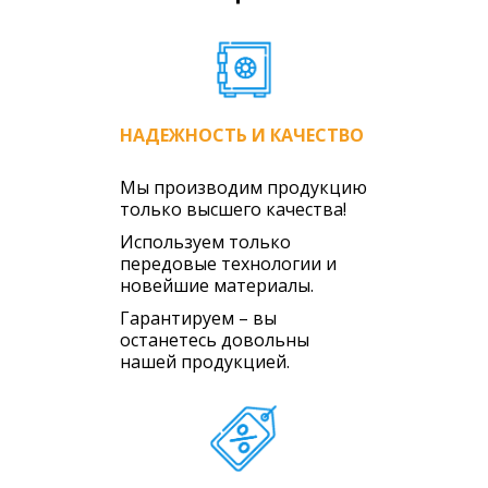
Сэндвич панель «Делюкс» XPS+OSB
Сэндвич панель «Делюкс» XPS+SML
Сэндвич панель «Делюкс» DL+SML
Сэндвич панель «Делюкс» DL+OSB
НАДЕЖНОСТЬ И КАЧЕСТВО
Сэндвич панель «Делюкс» OSB+XPS+OSB
Мы производим продукцию
Сэндвич панель «Делюкс» SML+XPS+SML
только высшего качества!
Блоки с SML
Используем только
Блоки c OSB
передовые технологии и
новейшие материалы.
Комплектующие
Гарантируем – вы
Алюминиевые профили
останетесь довольны
Гидроизолирующие составы
нашей продукцией.
Гидроизоляционные ленты
Дюбеля
Закладные детали
Клей