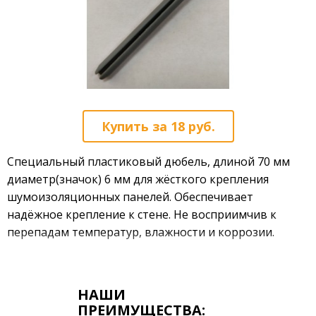
Теплоизоляционные панели для фасада
info@paneldelux.ru
Панели звукоизоляционные
+7 (499) 444-59-34
Звукоизоляционные панели с ВЭМ
+7 (903) 752-66-20
Звукоизоляционные панели для пола
+7 (915) 001-51-25
Звукоизоляционные панели для потолка
Обратная связь
Звукоизоляционные панели для стен
Купить за 18 руб.
Хамам
Специальный пластиковый дюбель, длиной 70 мм
Купола
диаметр(значок) 6 мм для жёсткого крепления
Лежаки
шумоизоляционных панелей. Обеспечивает
Сидушки
надёжное крепление к стене. Не восприимчив к
Поддоны
перепадам температур, влажности и коррозии.
Парогенераторы
Панели для хамама
Панели для бассейна
НАШИ
ПРЕИМУЩЕСТВА:
Блоки и сэндвич панели