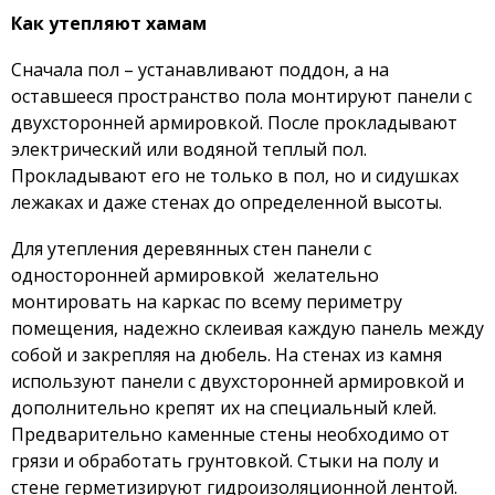
Как утепляют хамам
Сэндвич панель «Делюкс» XPS+OSB
Сэндвич панель «Делюкс» XPS+SML
Сначала пол – устанавливают поддон, а на
Сэндвич панель «Делюкс» DL+SML
оставшееся пространство пола монтируют панели с
двухсторонней армировкой. После прокладывают
Сэндвич панель «Делюкс» DL+OSB
электрический или водяной теплый пол.
Сэндвич панель «Делюкс» OSB+XPS+OSB
Прокладывают его не только в пол, но и сидушках
Сэндвич панель «Делюкс» SML+XPS+SML
лежаках и даже стенах до определенной высоты.
Блоки с SML
Для утепления деревянных стен панели с
Блоки c OSB
односторонней армировкой желательно
Комплектующие
монтировать на каркас по всему периметру
Алюминиевые профили
помещения, надежно склеивая каждую панель между
собой и закрепляя на дюбель. На стенах из камня
Гидроизолирующие составы
используют
панели с двухсторонней армировкой
и
Гидроизоляционные ленты
дополнительно крепят их на специальный клей.
Дюбеля
Предварительно каменные стены необходимо от
Закладные детали
грязи и обработать грунтовкой. Стыки на полу и
стене герметизируют гидроизоляционной лентой.
Клей