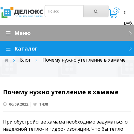
0
0
руб.
Меню
Каталог
Каталог
Блог
Почему нужно утепление в хамаме
Утеплитель для дома
О компании
УТЕПЛИТЕЛЬ ДЛЯ ДОМА
Утеплитель для стен дома снаружи
ПАНЕЛИ ТЕПЛОИЗОЛЯЦИОННЫЕ
Оплата и доставка
Утеплитель для стен дома внутри
ПАНЕЛИ ЗВУКОИЗОЛЯЦИОННЫЕ
Панели теплоизоляционные
Почему нужно утепление в хамаме
Статьи
Панели «Делюкс»
ХАМАМ
06.09.2022
1438
Панели гибкие
Где купить
БЛОКИ И СЭНДВИЧ ПАНЕЛИ
Панели с различными видами кромки
При обустройстве хамама необходимо задуматься о
КОМПЛЕКТУЮЩИЕ
Панели с уклоном
Контакты
надежной тепло- и гидро- изоляции. Что бы тепло
Теплоизоляционные панели для стен