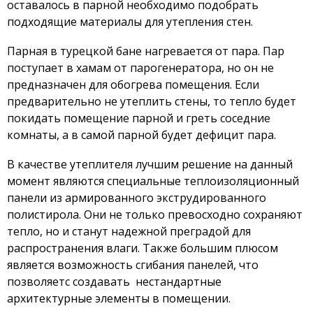
оставалось в парной необходимо подобрать
Теплоизоляционные панели для фасада
info@paneldelux.ru
подходящие материалы для утепления стен.
Панели звукоизоляционные
+7 (499) 444-59-34
Парная в турецкой бане нагревается от пара. Пар
Звукоизоляционные панели с ВЭМ
+7 (903) 752-66-20
поступает в хамам от парогенератора, но он не
Звукоизоляционные панели для пола
предназначен для обогрева помещения. Если
+7 (915) 001-51-25
Звукоизоляционные панели для потолка
предварительно не утеплить стены, то тепло будет
покидать помещение парной и греть соседние
Обратная связь
Звукоизоляционные панели для стен
комнаты, а в самой парной будет дефицит пара.
Хамам
Купола
В качестве утеплителя лучшим решение на данный
момент являются специальные теплоизоляционный
Лежаки
панели из армированного экструдированного
Сидушки
полистирола. Они не только превосходно сохраняют
Поддоны
тепло, но и станут надежной преградой для
Парогенераторы
распространения влаги. Также большим плюсом
является возможность сгибания панелей, что
Панели для хамама
позволяетс создавать нестандартные
Панели для бассейна
архитектурные элементы в помещении.
Блоки и сэндвич панели